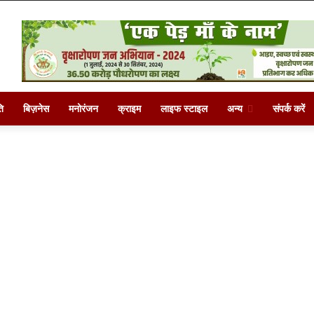
ि
बिज़नेस
मनोरंजन
क्राइम
लाइफ स्टाइल
अन्य
संपर्क करें