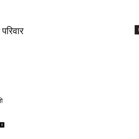
 परिवार
तो
0