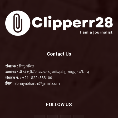
Contact Us
संचालक :
बिन्दु अजित
कार्यालय :
बी./4 श्रीजीत कलपतरू, अमील्हडीह, रायपुर, छत्तीसगढ़
मोबाइल नं. :
+91- 8224833100
ईमेल :
abhayabharthi@gmail.com
FOLLOW US