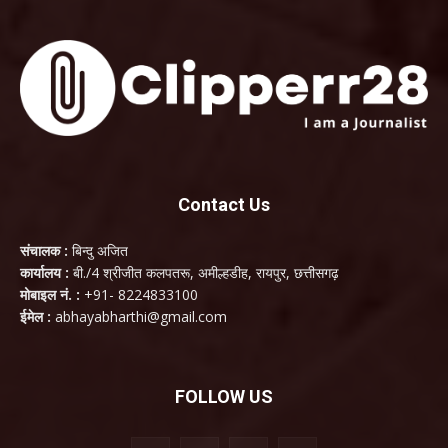
Contact Us
संचालक :
बिन्दु अजित
कार्यालय :
बी./4 श्रीजीत कलपतरू, अमील्हडीह, रायपुर, छत्तीसगढ़
मोबाइल नं. :
+91- 8224833100
ईमेल :
abhayabharthi@gmail.com
FOLLOW US