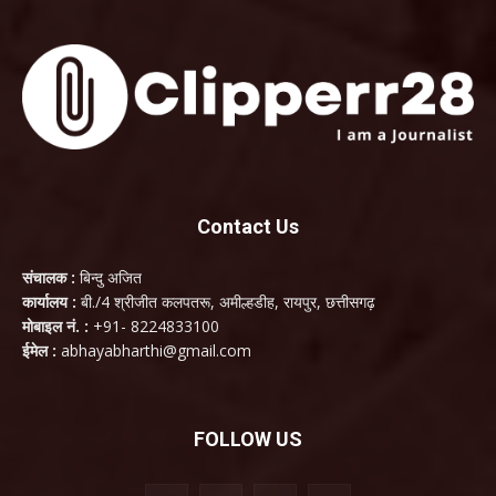
Contact Us
संचालक :
बिन्दु अजित
कार्यालय :
बी./4 श्रीजीत कलपतरू, अमील्हडीह, रायपुर, छत्तीसगढ़
मोबाइल नं. :
+91- 8224833100
ईमेल :
abhayabharthi@gmail.com
FOLLOW US