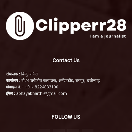
Contact Us
संचालक :
बिन्दु अजित
कार्यालय :
बी./4 श्रीजीत कलपतरू, अमील्हडीह, रायपुर, छत्तीसगढ़
मोबाइल नं. :
+91- 8224833100
ईमेल :
abhayabharthi@gmail.com
FOLLOW US