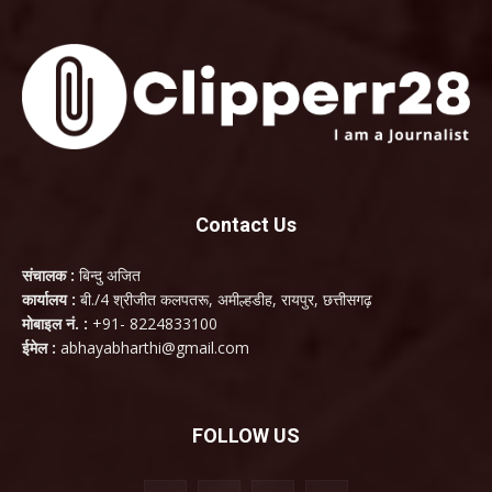
Contact Us
संचालक :
बिन्दु अजित
कार्यालय :
बी./4 श्रीजीत कलपतरू, अमील्हडीह, रायपुर, छत्तीसगढ़
मोबाइल नं. :
+91- 8224833100
ईमेल :
abhayabharthi@gmail.com
FOLLOW US