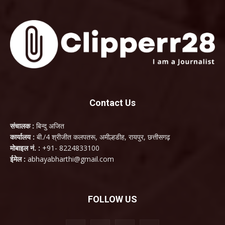
Contact Us
संचालक :
बिन्दु अजित
कार्यालय :
बी./4 श्रीजीत कलपतरू, अमील्हडीह, रायपुर, छत्तीसगढ़
मोबाइल नं. :
+91- 8224833100
ईमेल :
abhayabharthi@gmail.com
FOLLOW US