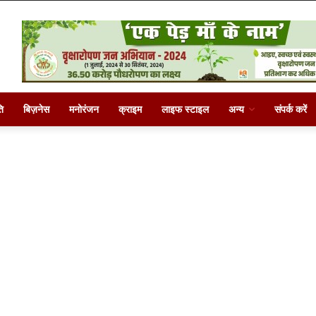
ि
बिज़नेस
मनोरंजन
क्राइम
लाइफ स्टाइल
अन्य
संपर्क करें