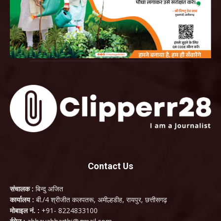
Contact Us
संचालक :
बिन्दु अजित
कार्यालय :
बी./4 श्रीजीत कलपतरू, अमील्हडीह, रायपुर, छत्तीसगढ़
मोबाइल नं. :
+91- 8224833100