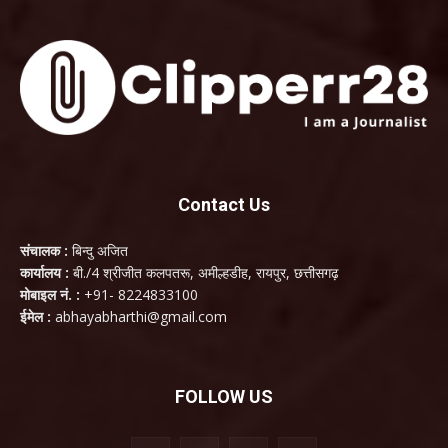
Contact Us
संचालक :
बिन्दु अजित
कार्यालय :
बी./4 श्रीजीत कलपतरू, अमील्हडीह, रायपुर, छत्तीसगढ़
मोबाइल नं. :
+91- 8224833100
ईमेल :
abhayabharthi@gmail.com
FOLLOW US