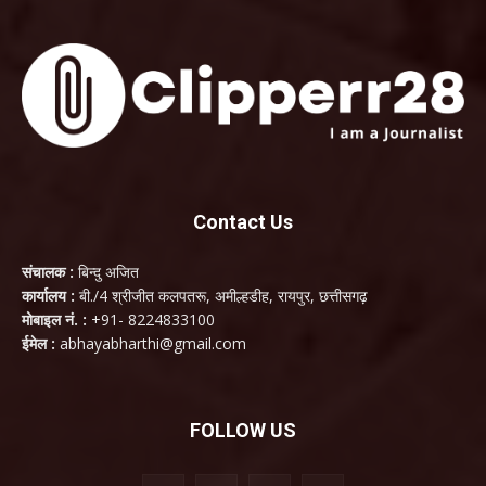
Contact Us
संचालक :
बिन्दु अजित
कार्यालय :
बी./4 श्रीजीत कलपतरू, अमील्हडीह, रायपुर, छत्तीसगढ़
मोबाइल नं. :
+91- 8224833100
ईमेल :
abhayabharthi@gmail.com
FOLLOW US