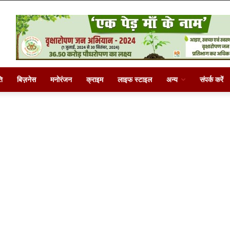
ि
बिज़नेस
मनोरंजन
क्राइम
लाइफ स्टाइल
अन्य
संपर्क करें