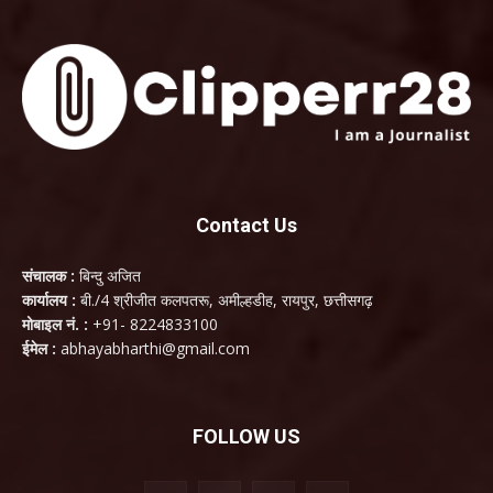
Contact Us
संचालक :
बिन्दु अजित
कार्यालय :
बी./4 श्रीजीत कलपतरू, अमील्हडीह, रायपुर, छत्तीसगढ़
मोबाइल नं. :
+91- 8224833100
ईमेल :
abhayabharthi@gmail.com
FOLLOW US