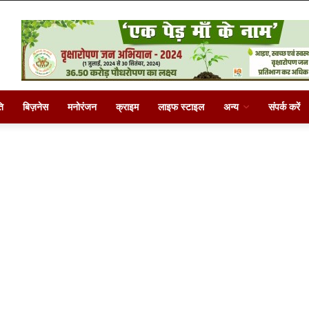
ि
बिज़नेस
मनोरंजन
क्राइम
लाइफ स्टाइल
अन्य
संपर्क करें