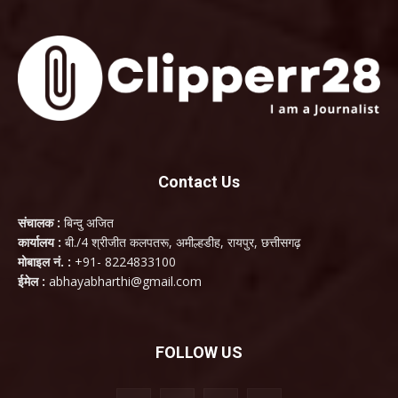
Contact Us
संचालक :
बिन्दु अजित
कार्यालय :
बी./4 श्रीजीत कलपतरू, अमील्हडीह, रायपुर, छत्तीसगढ़
मोबाइल नं. :
+91- 8224833100
ईमेल :
abhayabharthi@gmail.com
FOLLOW US