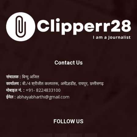
Contact Us
संचालक :
बिन्दु अजित
कार्यालय :
बी./4 श्रीजीत कलपतरू, अमील्हडीह, रायपुर, छत्तीसगढ़
मोबाइल नं. :
+91- 8224833100
ईमेल :
abhayabharthi@gmail.com
FOLLOW US