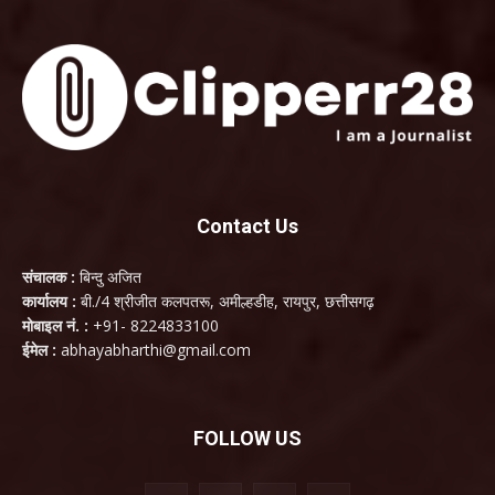
Contact Us
संचालक :
बिन्दु अजित
कार्यालय :
बी./4 श्रीजीत कलपतरू, अमील्हडीह, रायपुर, छत्तीसगढ़
मोबाइल नं. :
+91- 8224833100
ईमेल :
abhayabharthi@gmail.com
FOLLOW US