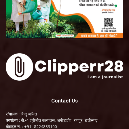
Contact Us
संचालक :
बिन्दु अजित
कार्यालय :
बी./4 श्रीजीत कलपतरू, अमील्हडीह, रायपुर, छत्तीसगढ़
मोबाइल नं. :
+91- 8224833100