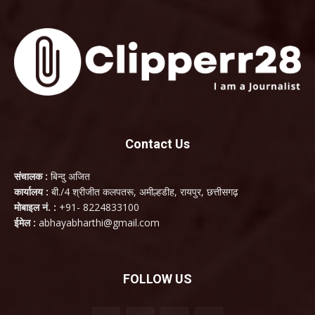
Contact Us
संचालक :
बिन्दु अजित
कार्यालय :
बी./4 श्रीजीत कलपतरू, अमील्हडीह, रायपुर, छत्तीसगढ़
मोबाइल नं. :
+91- 8224833100
ईमेल :
abhayabharthi@gmail.com
FOLLOW US