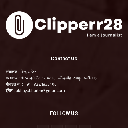
Contact Us
संचालक :
बिन्दु अजित
कार्यालय :
बी./4 श्रीजीत कलपतरू, अमील्हडीह, रायपुर, छत्तीसगढ़
मोबाइल नं. :
+91- 8224833100
ईमेल :
abhayabharthi@gmail.com
FOLLOW US