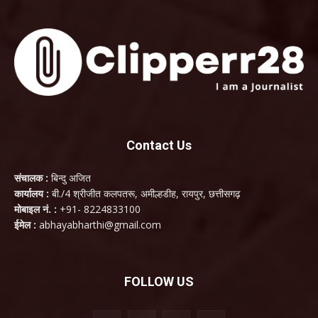
Contact Us
संचालक :
बिन्दु अजित
कार्यालय :
बी./4 श्रीजीत कलपतरू, अमील्हडीह, रायपुर, छत्तीसगढ़
मोबाइल नं. :
+91- 8224833100
ईमेल :
abhayabharthi@gmail.com
FOLLOW US