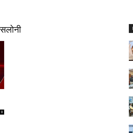
 सलोनी
0