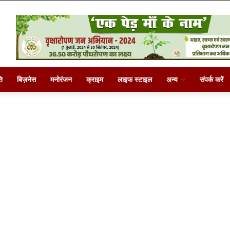
ि
बिज़नेस
मनोरंजन
क्राइम
लाइफ स्टाइल
अन्य
संपर्क करें