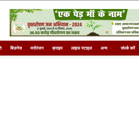
ि
बिज़नेस
मनोरंजन
क्राइम
लाइफ स्टाइल
अन्य
संपर्क करें