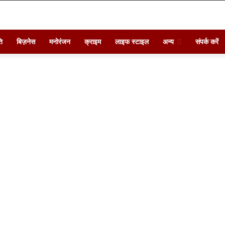
ि
बिज़नेस
मनोरंजन
क्राइम
लाइफ स्टाइल
अन्य
संपर्क करें