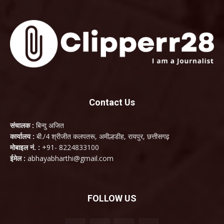
Contact Us
संचालक :
बिन्दु अजित
कार्यालय :
बी./4 श्रीजीत कलपतरू, अमील्हडीह, रायपुर, छत्तीसगढ़
मोबाइल नं. :
+91- 8224833100
ईमेल :
abhayabharthi@gmail.com
FOLLOW US