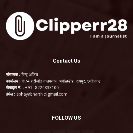
Contact Us
संचालक :
बिन्दु अजित
कार्यालय :
बी./4 श्रीजीत कलपतरू, अमील्हडीह, रायपुर, छत्तीसगढ़
मोबाइल नं. :
+91- 8224833100
ईमेल :
abhayabharthi@gmail.com
FOLLOW US