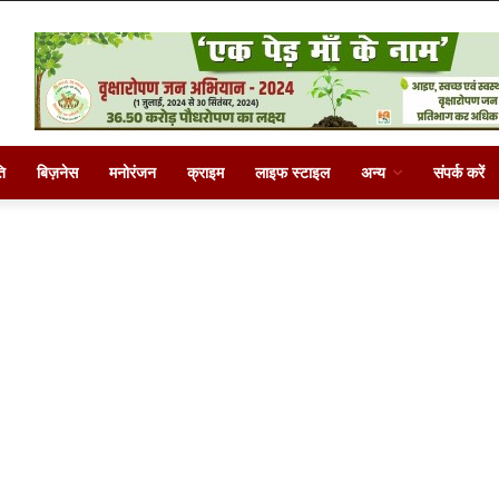
ि
बिज़नेस
मनोरंजन
क्राइम
लाइफ स्टाइल
अन्य
संपर्क करें