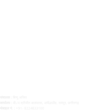
Contact Us
संचालक :
बिन्दु अजित
कार्यालय :
बी./4 श्रीजीत कलपतरू, अमील्हडीह, रायपुर, छत्तीसगढ़
मोबाइल नं. :
+91- 8224833100