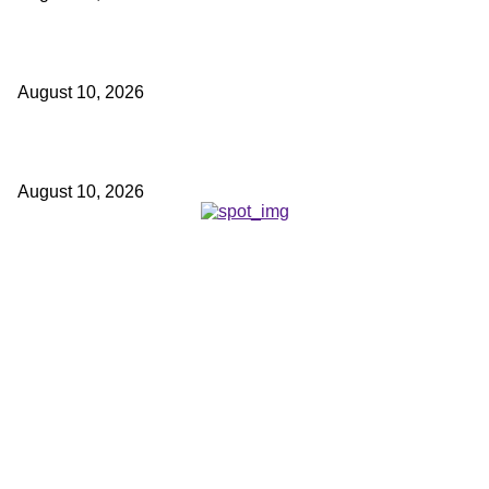
छत्तीसगढ़ में बाढ़ से निपटने की तैयारी तेज : 18 अगस्त को टेबल-टॉप और 20 को होगी म
August 10, 2026
जब दिल्ली के मंच पर जीवंत हुई छत्तीसगढ़ की पंडवानी परंपरा
August 10, 2026