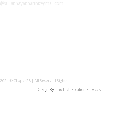
ईमेल :
abhayabharthi@gmail.com
FOLLOW US
2024 © Clipper28 | All Reserved Rights
Design By
InnoTech Solution Services