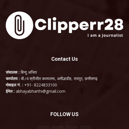
Contact Us
संचालक :
बिन्दु अजित
कार्यालय :
बी./4 श्रीजीत कलपतरू, अमील्हडीह, रायपुर, छत्तीसगढ़
मोबाइल नं. :
+91- 8224833100
ईमेल :
abhayabharthi@gmail.com
FOLLOW US