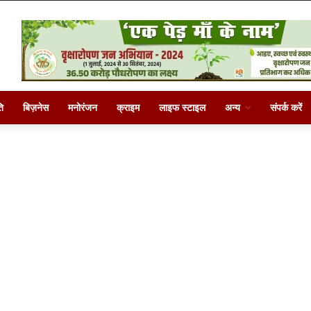
ि
बिज़नेस
मनोरंजन
क्राइम
लाइफ स्टाइल
अन्य
संपर्क करें