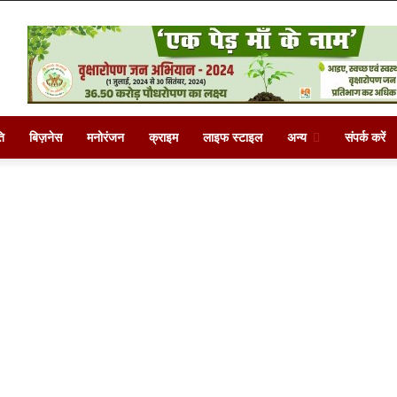
ि
बिज़नेस
मनोरंजन
क्राइम
लाइफ स्टाइल
अन्य
संपर्क करें