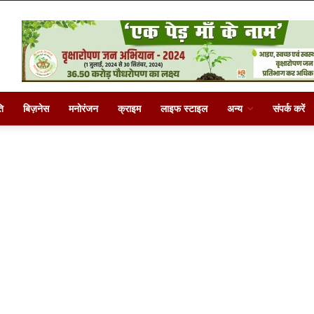
ि
बिज़नेस
मनोरंजन
क्राइम
लाइफ स्टाइल
अन्य
संपर्क करें