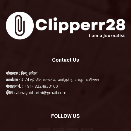
Contact Us
संचालक :
बिन्दु अजित
कार्यालय :
बी./4 श्रीजीत कलपतरू, अमील्हडीह, रायपुर, छत्तीसगढ़
मोबाइल नं. :
+91- 8224833100
ईमेल :
abhayabharthi@gmail.com
FOLLOW US