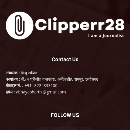
Contact Us
संचालक :
बिन्दु अजित
कार्यालय :
बी./4 श्रीजीत कलपतरू, अमील्हडीह, रायपुर, छत्तीसगढ़
मोबाइल नं. :
+91- 8224833100
ईमेल :
abhayabharthi@gmail.com
FOLLOW US