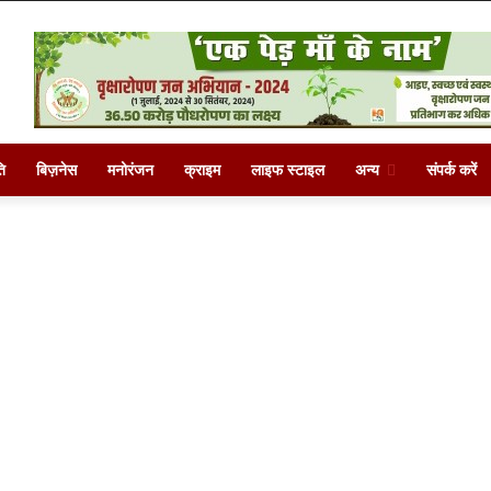
ि
बिज़नेस
मनोरंजन
क्राइम
लाइफ स्टाइल
अन्य
संपर्क करें