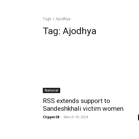
Tags
Ajodhya
Tag:
Ajodhya
National
RSS extends support to
Sandeshkhali victim women
Clipper28
-
March 19, 2024