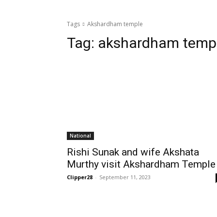
Tags
Akshardham temple
Tag:
akshardham temp
National
Rishi Sunak and wife Akshata
Murthy visit Akshardham Temple
Clipper28
-
September 11, 2023