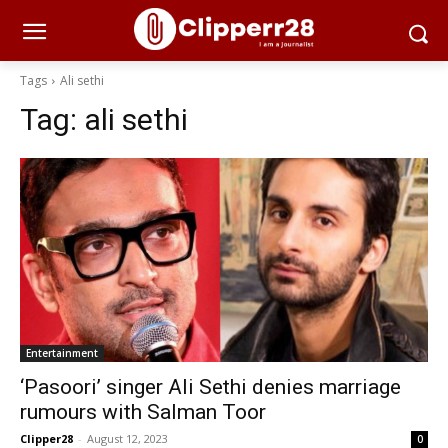
Tags
Ali sethi
Tag:
ali sethi
Entertainment
‘Pasoori’ singer Ali Sethi denies marriage
rumours with Salman Toor
Clipper28
-
August 12, 2023
0