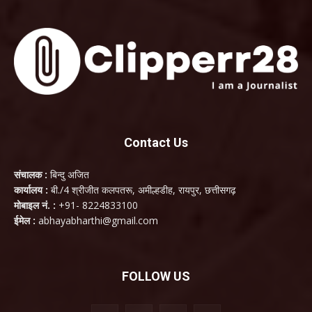
Contact Us
संचालक :
बिन्दु अजित
कार्यालय :
बी./4 श्रीजीत कलपतरू, अमील्हडीह, रायपुर, छत्तीसगढ़
मोबाइल नं. :
+91- 8224833100
ईमेल :
abhayabharthi@gmail.com
FOLLOW US