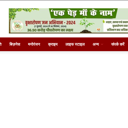
ि
बिज़नेस
मनोरंजन
क्राइम
लाइफ स्टाइल
अन्य
संपर्क करें