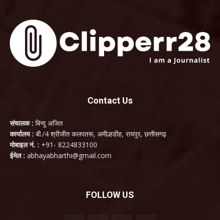
Contact Us
संचालक :
बिन्दु अजित
कार्यालय :
बी./4 श्रीजीत कलपतरू, अमील्हडीह, रायपुर, छत्तीसगढ़
मोबाइल नं. :
+91- 8224833100
ईमेल :
abhayabharthi@gmail.com
FOLLOW US