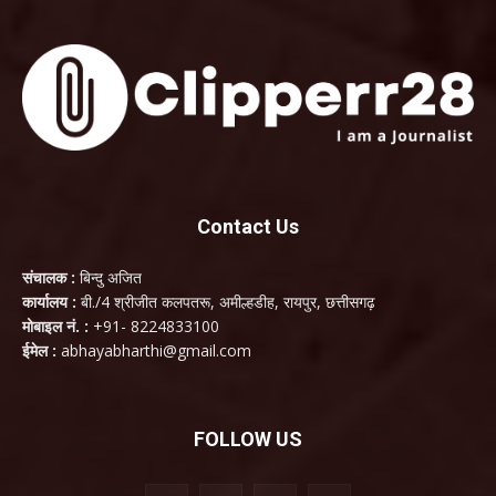
Contact Us
संचालक :
बिन्दु अजित
कार्यालय :
बी./4 श्रीजीत कलपतरू, अमील्हडीह, रायपुर, छत्तीसगढ़
मोबाइल नं. :
+91- 8224833100
ईमेल :
abhayabharthi@gmail.com
FOLLOW US