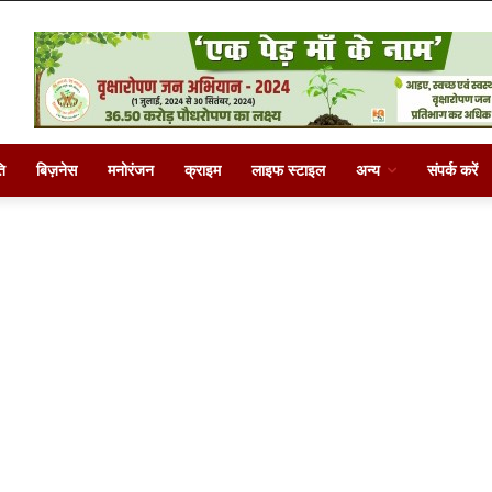
ि
बिज़नेस
मनोरंजन
क्राइम
लाइफ स्टाइल
अन्य
संपर्क करें