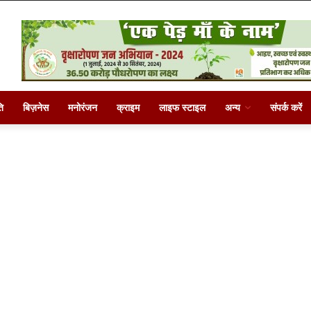
ि
बिज़नेस
मनोरंजन
क्राइम
लाइफ स्टाइल
अन्य
संपर्क करें