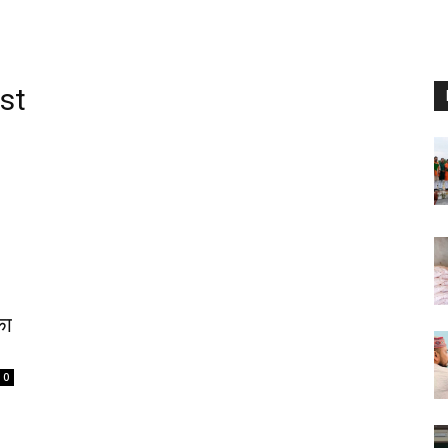
st
का
0