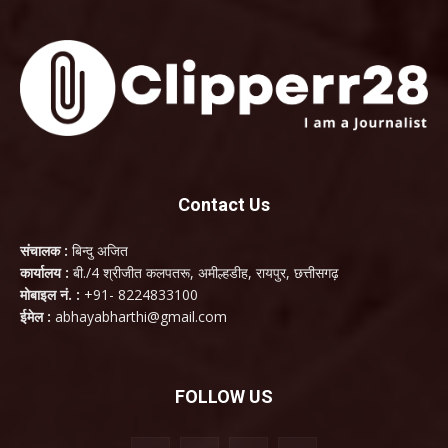
Contact Us
संचालक :
बिन्दु अजित
कार्यालय :
बी./4 श्रीजीत कलपतरू, अमील्हडीह, रायपुर, छत्तीसगढ़
मोबाइल नं. :
+91- 8224833100
ईमेल :
abhayabharthi@gmail.com
FOLLOW US