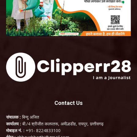
Contact Us
संचालक :
बिन्दु अजित
कार्यालय :
बी./4 श्रीजीत कलपतरू, अमील्हडीह, रायपुर, छत्तीसगढ़
मोबाइल नं. :
+91- 8224833100