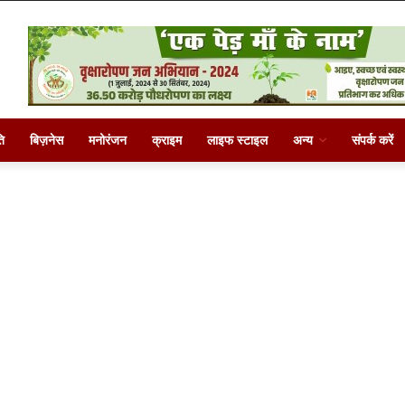
ि
बिज़नेस
मनोरंजन
क्राइम
लाइफ स्टाइल
अन्य
संपर्क करें