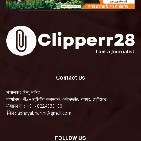
Contact Us
संचालक :
बिन्दु अजित
कार्यालय :
बी./4 श्रीजीत कलपतरू, अमील्हडीह, रायपुर, छत्तीसगढ़
मोबाइल नं. :
+91- 8224833100
ईमेल :
abhayabharthi@gmail.com
FOLLOW US