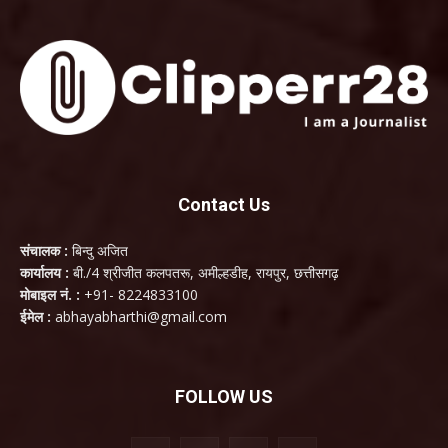
Contact Us
संचालक :
बिन्दु अजित
कार्यालय :
बी./4 श्रीजीत कलपतरू, अमील्हडीह, रायपुर, छत्तीसगढ़
मोबाइल नं. :
+91- 8224833100
ईमेल :
abhayabharthi@gmail.com
FOLLOW US