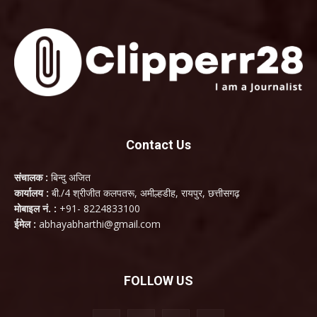
Contact Us
संचालक :
बिन्दु अजित
कार्यालय :
बी./4 श्रीजीत कलपतरू, अमील्हडीह, रायपुर, छत्तीसगढ़
मोबाइल नं. :
+91- 8224833100
ईमेल :
abhayabharthi@gmail.com
FOLLOW US