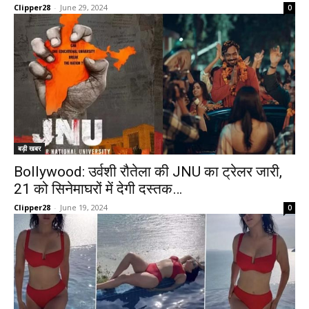
Clipper28
-
June 29, 2024
0
बड़ी खबर
Bollywood: उर्वशी रौतेला की JNU का ट्रेलर जारी,
21 को सिनेमाघरों में देगी दस्तक…
Clipper28
-
June 19, 2024
0