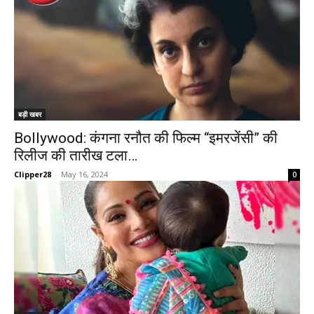
बड़ी खबर
Bollywood: कंगना रनौत की फिल्म “इमरजेंसी” की
रिलीज की तारीख टला…
Clipper28
-
May 16, 2024
0